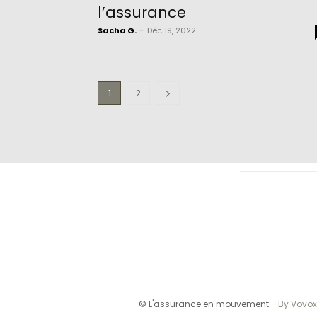
l’assurance
Sacha G.
-
Déc 19, 2022
1
2
© L'assurance en mouvement -
By Vovox