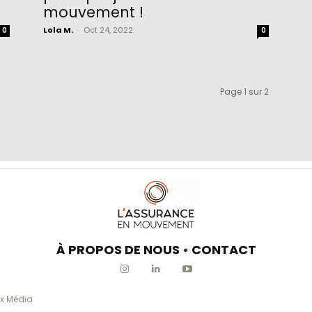
mouvement !
Lola M.
-
Oct 24, 2022
0
0
Page 1 sur 2
À PROPOS DE NOUS
•
CONTACT
x Média