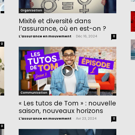
Organisation
Mixité et diversité dans
l’assurance, où en est-on ?
L'assurance en mouvement
-
Déc 16, 2024
0
0
Communication
« Les tutos de Tom » : nouvelle
saison, nouveaux horizons
L'assurance en mouvement
-
Avr 23, 2024
0
0