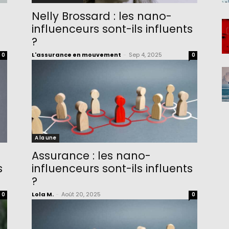
Nelly Brossard : les nano-
influenceurs sont-ils influents
?
L'assurance en mouvement
-
Sep 4, 2025
0
0
A la une
Assurance : les nano-
s
influenceurs sont-ils influents
?
Lola M.
-
Août 20, 2025
0
0