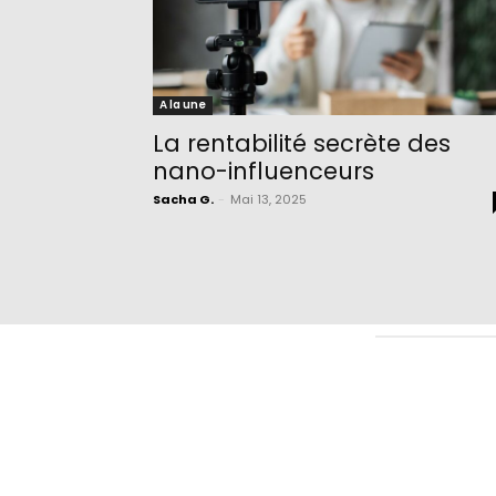
A la une
La rentabilité secrète des
nano-influenceurs
Sacha G.
-
Mai 13, 2025