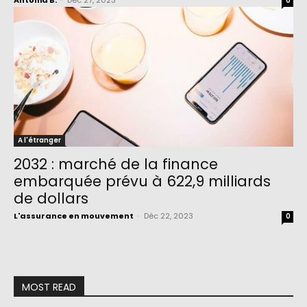
Antonia B.
-
Déc 27, 2023
0
A l'étranger
2032 : marché de la finance
embarquée prévu à 622,9 milliards
de dollars
L'assurance en mouvement
-
Déc 22, 2023
0
MOST READ