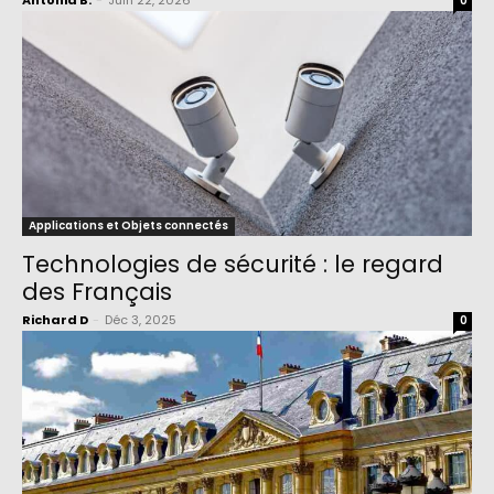
Antonia B.
-
Juin 22, 2026
0
Applications et Objets connectés
Technologies de sécurité : le regard
des Français
Richard D
-
Déc 3, 2025
0