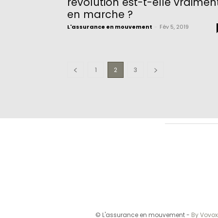
révolution est-t-elle vraimen
en marche ?
L'assurance en mouvement
-
Fév 5, 2019
1
2
3
© L'assurance en mouvement -
By Vovox