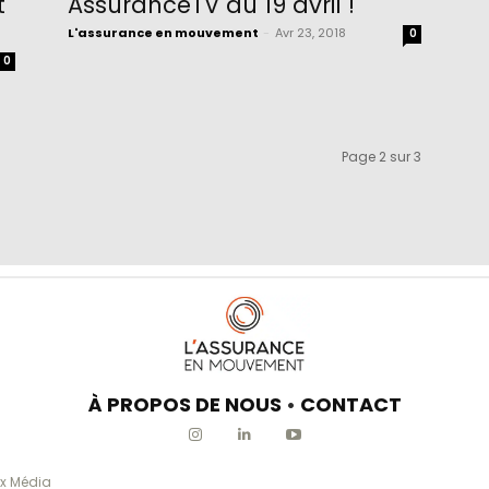
t
AssuranceTV du 19 avril !
L'assurance en mouvement
-
Avr 23, 2018
0
0
Page 2 sur 3
À PROPOS DE NOUS
•
CONTACT
x Média