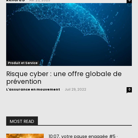
Richard D
-
Avr 23, 2025
0
Produit et Service
Risque cyber : une offre globale de
prévention
L'assurance en mouvement
-
Juil 29, 2022
0
MOST READ
10:07, votre pause engagée #5 ·