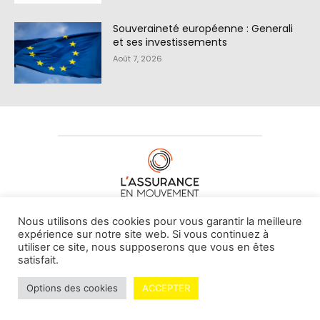
Souveraineté européenne : Generali
et ses investissements
Août 7, 2026
À PROPOS DE NOUS
•
CONTACT
Nous utilisons des cookies pour vous garantir la meilleure
expérience sur notre site web. Si vous continuez à
utiliser ce site, nous supposerons que vous en êtes
satisfait.
© L'assurance en mouvement -
By Vovoxx Média
Options des cookies
ACCEPTER
Mentions légales
Contributeurs