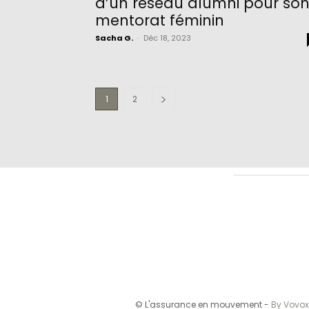
d’un réseau alumni pour so
mentorat féminin
Sacha G.
-
Déc 18, 2023
1
2
© L'assurance en mouvement -
By Vovox