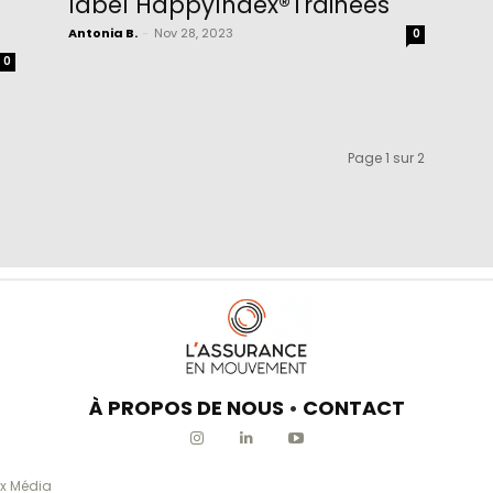
n
label HappyIndex®Trainees
Antonia B.
-
Nov 28, 2023
0
0
Page 1 sur 2
À PROPOS DE NOUS
•
CONTACT
x Média