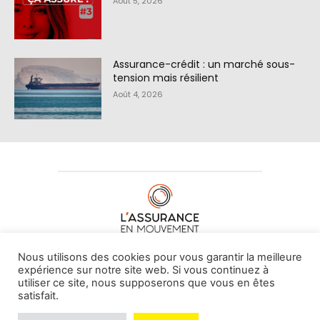
Août 5, 2026
Assurance-crédit : un marché sous-
tension mais résilient
Août 4, 2026
À PROPOS DE NOUS
•
CONTACT
Nous utilisons des cookies pour vous garantir la meilleure
expérience sur notre site web. Si vous continuez à
utiliser ce site, nous supposerons que vous en êtes
satisfait.
© L'assurance en mouvement -
By Vovoxx Média