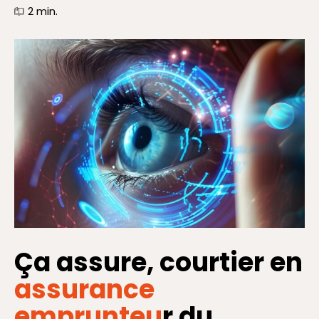
2
min.
Ça assure, courtier en
assurance
emprunteu
r du