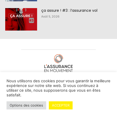
ça assure ! #3 : l’assurance vol
Août 5, 2026
À PROPOS DE NOUS
•
CONTACT
Nous utilisons des cookies pour vous garantir la meilleure
expérience sur notre site web. Si vous continuez à
utiliser ce site, nous supposerons que vous en êtes
satisfait.
© L'assurance en mouvement -
By Vovoxx Média
Options des cookies
ACCEPTER
Mentions légales
Contributeurs