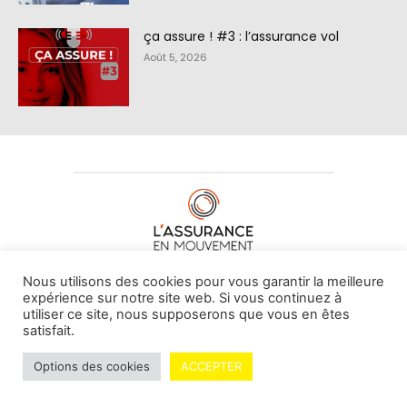
ça assure ! #3 : l’assurance vol
Août 5, 2026
À PROPOS DE NOUS
•
CONTACT
Nous utilisons des cookies pour vous garantir la meilleure
expérience sur notre site web. Si vous continuez à
utiliser ce site, nous supposerons que vous en êtes
satisfait.
© L'assurance en mouvement -
By Vovoxx Média
Options des cookies
ACCEPTER
Mentions légales
Contributeurs