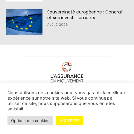
Souveraineté européenne : Generali
et ses investissements
Août 7, 2026
À PROPOS DE NOUS
•
CONTACT
Nous utilisons des cookies pour vous garantir la meilleure
expérience sur notre site web. Si vous continuez à
utiliser ce site, nous supposerons que vous en êtes
satisfait.
© L'assurance en mouvement -
By Vovoxx Média
Options des cookies
ACCEPTER
Mentions légales
Contributeurs