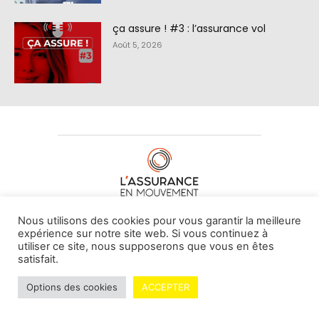
ça assure ! #3 : l’assurance vol
Août 5, 2026
À PROPOS DE NOUS
•
CONTACT
Nous utilisons des cookies pour vous garantir la meilleure
expérience sur notre site web. Si vous continuez à
utiliser ce site, nous supposerons que vous en êtes
satisfait.
© L'assurance en mouvement -
By Vovoxx Média
Options des cookies
ACCEPTER
Mentions légales
Contributeurs