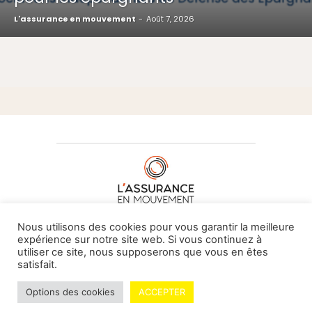
L'assurance en mouvement
-
Août 7, 2026
À PROPOS DE NOUS
•
CONTACT
Nous utilisons des cookies pour vous garantir la meilleure
expérience sur notre site web. Si vous continuez à
utiliser ce site, nous supposerons que vous en êtes
satisfait.
© L'assurance en mouvement -
By Vovoxx Média
Options des cookies
ACCEPTER
Mentions légales
Contributeurs