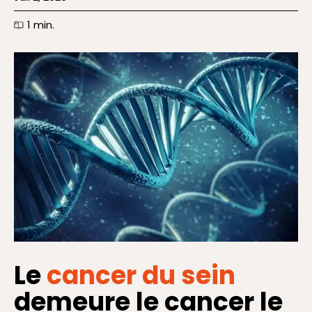
1
min.
Le
cancer du sein
demeure le cancer le