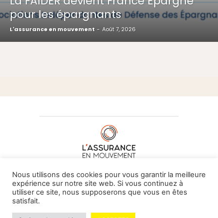
La FAIDER devient France Épargne
pour les épargnants
L'assurance en mouvement
-
Août 7, 2026
À PROPOS DE NOUS
•
CONTACT
Nous utilisons des cookies pour vous garantir la meilleure
expérience sur notre site web. Si vous continuez à
utiliser ce site, nous supposerons que vous en êtes
satisfait.
© L'assurance en mouvement -
By Vovoxx Média