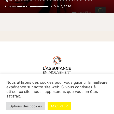
L'assurance en mouvement
-
Août 5, 2026
À PROPOS DE NOUS
•
CONTACT
Nous utilisons des cookies pour vous garantir la meilleure
expérience sur notre site web. Si vous continuez à
utiliser ce site, nous supposerons que vous en êtes
satisfait.
© L'assurance en mouvement -
By Vovoxx Média
Options des cookies
ACCEPTER
Mentions légales
Contributeurs