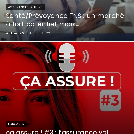
ASSURANCES DE BIENS
Santé/Prévoyance TNS : un marché
à fort potentiel, mais…
Antonia B.
-
Août 5, 2026
PODCASTS
ça assure ! #3 : l’assurance vol