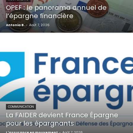
OPEF : le panorama annuel de
l’épargne financière
Antonia B.
-
Août 7, 2026
COMMUNICATION
La FAIDER devient France Épargne
pour les épargnants
L'assurance en mouvement
-
Août 7, 2026