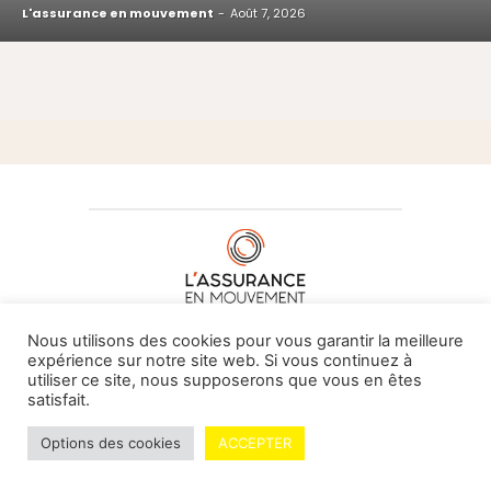
L'assurance en mouvement
-
Août 7, 2026
À PROPOS DE NOUS
•
CONTACT
Nous utilisons des cookies pour vous garantir la meilleure
expérience sur notre site web. Si vous continuez à
utiliser ce site, nous supposerons que vous en êtes
satisfait.
© L'assurance en mouvement -
By Vovoxx Média
Options des cookies
ACCEPTER
Mentions légales
Contributeurs