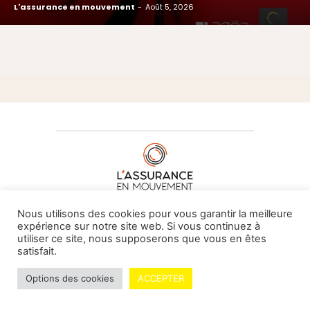
L'assurance en mouvement
-
Août 5, 2026
À PROPOS DE NOUS
•
CONTACT
Nous utilisons des cookies pour vous garantir la meilleure
expérience sur notre site web. Si vous continuez à
utiliser ce site, nous supposerons que vous en êtes
satisfait.
© L'assurance en mouvement -
By Vovoxx Média
Options des cookies
ACCEPTER
Mentions légales
Contributeurs