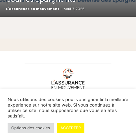
L'assurance en mouvement
-
Août 7, 2026
À PROPOS DE NOUS
•
CONTACT
Nous utilisons des cookies pour vous garantir la meilleure
expérience sur notre site web. Si vous continuez à
utiliser ce site, nous supposerons que vous en êtes
satisfait.
© L'assurance en mouvement -
By Vovoxx Média
Options des cookies
ACCEPTER
Mentions légales
Contributeurs