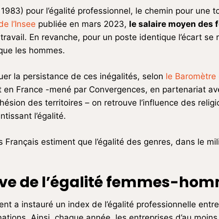
t 1983) pour l’égalité professionnel, le chemin pour une 
e l’Insee
publiée en mars 2023,
le salaire moyen des 
ail. En revanche, pour un poste identique l’écart se 
 que les hommes.
uer la persistance de ces inégalités, selon
le Baromètre
et en France -mené par Convergences, en partenariat ave
ésion des territoires – on retrouve l’influence des religi
ntissant l’égalité.
s Français estiment que l’égalité des genres, dans le mi
élève de l’égalité femmes-ho
t a instauré un index de l’égalité professionnelle ent
nations. Ainsi, chaque année, les entreprises d’au moins 