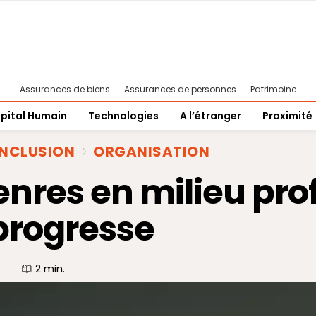
Assurances de biens
Assurances de personnes
Patrimoine
pital Humain
Technologies
A l’étranger
Proximité
INCLUSION
ORGANISATION
enres en milieu pro
progresse
2
min.