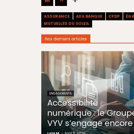
ASSURANCE
AXA BANQUE
CFDP
ÉGA
MUTUELLES DU SOLEIL
Nos derniers articles
ENGAGEMENTS
Accessibilité
numérique : le Group
VYV s’engage encore
Lola M.
-
Août 5, 2026