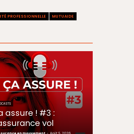
LITÉ PROFESSIONNELLE
MUTUAIDE
DCASTS
a assure ! #3 :
’assurance vol
ssurance en mouvement
-
Août 5, 2026