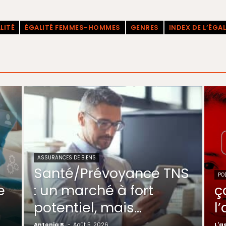
LITÉ
ÉGALITÉ FEMMES-HOMMES
GENRES
INDEX DE L’ÉGA
ASSURANCES DE BIENS
Santé/Prévoyance TNS
PO
e
: un marché à fort
ç
potentiel, mais…
l
Antonia B.
-
Août 5, 2026
L'a