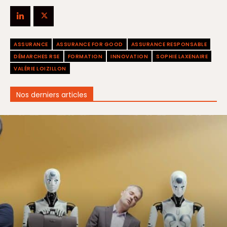
ASSURANCE
ASSURANCE FOR GOOD
ASSURANCE RESPONSABLE
DÉMARCHES RSE
FORMATION
INNOVATION
SOPHIE LAXENAIRE
VALÉRIE LOIZILLON
Nos derniers articles