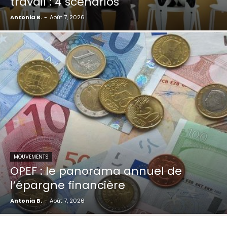
travail : 4 scénarios
Antonia B.
-
Août 7, 2026
MOUVEMENTS
OPEF : le panorama annuel de
l’épargne financière
Antonia B.
-
Août 7, 2026