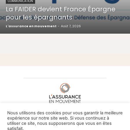
COMMUNICATION
La FAIDER devient France Épargne
pour les épargnants
L'assurance en mouvement
-
Août 7, 2026
À PROPOS DE NOUS
•
CONTACT
Nous utilisons des cookies pour vous garantir la meilleure
expérience sur notre site web. Si vous continuez à
utiliser ce site, nous supposerons que vous en êtes
satisfait.