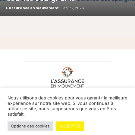
L'assurance en mouvement
-
Août 7, 2026
À PROPOS DE NOUS
•
CONTACT
Nous utilisons des cookies pour vous garantir la meilleure
expérience sur notre site web. Si vous continuez à
utiliser ce site, nous supposerons que vous en êtes
satisfait.
© L'assurance en mouvement -
By Vovoxx Média
Options des cookies
ACCEPTER
Mentions légales
Contributeurs