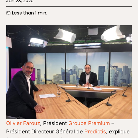
Jan 28, 2020
Less than 1
min.
Olivier Farouz
, Président
Groupe Premium
–
Président Directeur Général de
Predictis
, explique