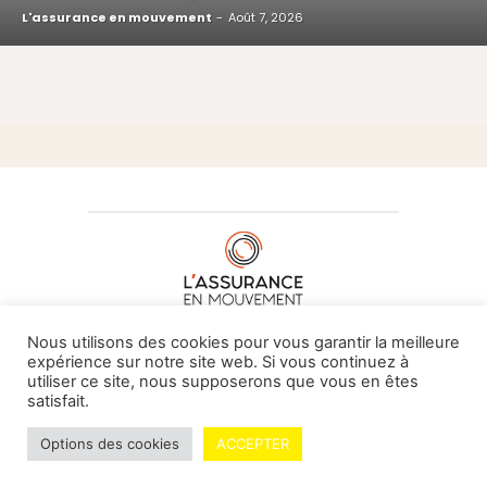
L'assurance en mouvement
-
Août 7, 2026
À PROPOS DE NOUS
•
CONTACT
Nous utilisons des cookies pour vous garantir la meilleure
expérience sur notre site web. Si vous continuez à
utiliser ce site, nous supposerons que vous en êtes
satisfait.
© L'assurance en mouvement -
By Vovoxx Média
Options des cookies
ACCEPTER
Mentions légales
Contributeurs