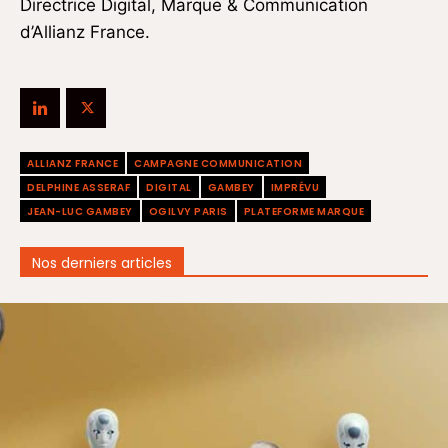
Directrice Digital, Marque & Communication
d’Allianz France.
ALLIANZ FRANCE
CAMPAGNE COMMUNICATION
DELPHINE ASSERAF
DIGITAL
GAMBEY
IMPRÉVU
JEAN-LUC GAMBEY
OGILVY PARIS
PLATEFORME MARQUE
Nos derniers articles