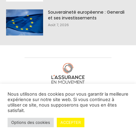
Souveraineté européenne : Generali
et ses investissements
Août 7, 2026
À PROPOS DE NOUS
•
CONTACT
Nous utilisons des cookies pour vous garantir la meilleure
expérience sur notre site web. Si vous continuez à
utiliser ce site, nous supposerons que vous en êtes
satisfait.
© L'assurance en mouvement -
By Vovoxx Média
Options des cookies
ACCEPTER
Mentions légales
Contributeurs