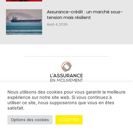
Assurance-crédit : un marché sous-
tension mais résilient
Août 4, 2026
À PROPOS DE NOUS
•
CONTACT
Nous utilisons des cookies pour vous garantir la meilleure
expérience sur notre site web. Si vous continuez à
utiliser ce site, nous supposerons que vous en êtes
satisfait.
© L'assurance en mouvement -
By Vovoxx Média
Options des cookies
ACCEPTER
Mentions légales
Contributeurs