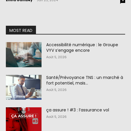
Enola Gambey
-
Jan 23, 2024
0
MOST READ
Accessibilité numérique : le Groupe
VYV s’engage encore
Août 5, 2026
Santé/Prévoyance TNS : un marché à
fort potentiel, mais…
Août 5, 2026
ça assure ! #3 : l’assurance vol
Août 5, 2026