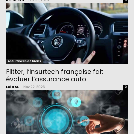
Richard D
-
Fév 27, 2025
0
Assurances de biens
Flitter, l’insurtech française fait
évoluer l’assurance auto
Lola M.
-
Nov 22, 2023
0