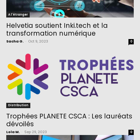
A l'étranger
Helvetia soutient Inki.tech et la
transformation numérique
Sacha G.
-
Oct 9, 2023
0
Distribution
Trophées PLANETE CSCA : Les lauréats
dévoilés
Lola M.
-
Sep 29, 2023
0