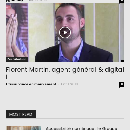
jlgambey
-
Nov 18, 2019
0
Distribution
Florent Martin, agent général & digital
!
L'assurance en mouvement
-
Oct 1, 2018
0
MOST READ
Accessibilité numérique : le Groupe