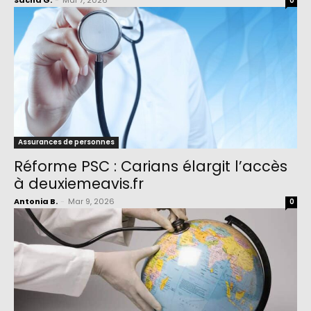
Sacha G.
-
Mai 7, 2026
0
Assurances de personnes
Réforme PSC : Carians élargit l’accès
à deuxiemeavis.fr
Antonia B.
-
Mar 9, 2026
0