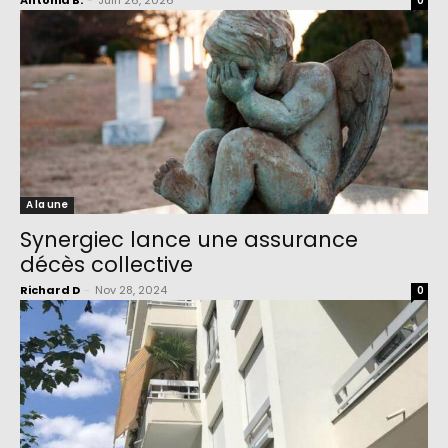
Antonia B.
-
Juin 26, 2026
0
A la une
Synergiec lance une assurance
décès collective
Richard D
-
Nov 28, 2024
0