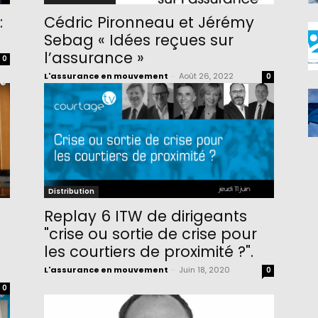
:
Cédric Pironneau et Jérémy
Sebag « Idées reçues sur
l’assurance »
0
L'assurance en mouvement
-
Août 26, 2022
0
Distribution
Replay 6 ITW de dirigeants
"crise ou sortie de crise pour
les courtiers de proximité ?".
L'assurance en mouvement
-
Juin 18, 2020
0
0