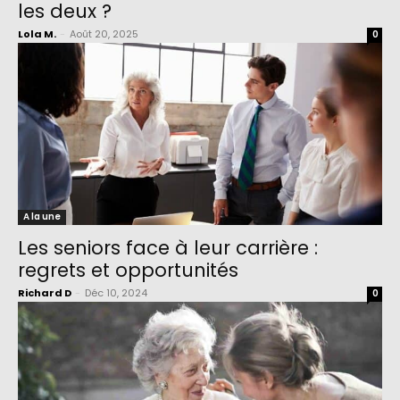
les deux ?
Lola M.
-
Août 20, 2025
0
A la une
Les seniors face à leur carrière :
regrets et opportunités
Richard D
-
Déc 10, 2024
0