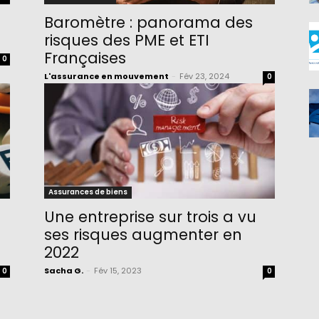
Baromètre : panorama des
risques des PME et ETI
Françaises
0
L'assurance en mouvement
-
Fév 23, 2024
0
Assurances de biens
Une entreprise sur trois a vu
ses risques augmenter en
2022
Sacha G.
-
Fév 15, 2023
0
0