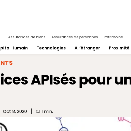
Assurances de biens
Assurances de personnes
Patrimoine
pital Humain
Technologies
A l’étranger
Proximité
ENTS
vices APIsés pour u
Oct 8, 2020
1
min.