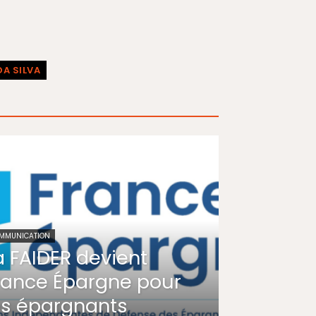
DA SILVA
MMUNICATION
a FAIDER devient
rance Épargne pour
es épargnants