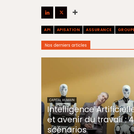
API
APISATION
ASSURANCE
GROUPE
Nos derniers articles
CAPITAL HUMAIN
Intelligence Artificiell
et avenir du travail : 4
scénarios