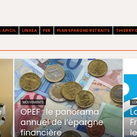
 APICIL
LINXEA
PER
PLAN EPARGNE RETRAITE
THIERRY 
MOUVEMENTS
CO
e
OPEF : le panorama
L
annuel de l’épargne
F
financière
l