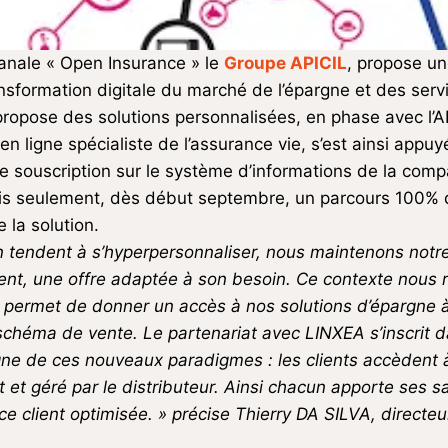
anale « Open Insurance » le
Groupe APICIL
, propose un
nsformation digitale du marché de l’épargne et des servic
propose des solutions personnalisées, en phase avec l’
 en ligne spécialiste de l’assurance vie, s’est ainsi appu
 souscription sur le système d’informations de la comp
s seulement, dès début septembre, un parcours 100% di
e la solution.
on tendent à s’hyperpersonnaliser, nous maintenons not
ient, une offre adaptée à son besoin. Ce contexte nous 
permet de donner un accès à nos solutions d’épargne à 
 schéma de vente. Le partenariat avec LINXEA s’inscrit 
igne de ces nouveaux paradigmes : les clients accèdent 
t et géré par le distributeur. Ainsi chacun apporte ses s
e client optimisée. » précise Thierry DA SILVA, directeu