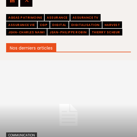
AGEAS PATRIMOINE
ASSURANCE
ASSURANCE TV
ASSURANCE VIE
CGP
DIGITAL
DIGITALISATION
HARVEST
JEAN-CHARLES NAIMI
JEAN-PHILIPPE ROBIN
THIERRY SCHEUR
Nos derniers articles
COMMUNICATION