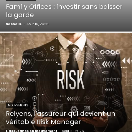
Family Offices : investir sans baisser
la garde
Sacha G.
-
Août 10, 2026
MOUVEMENTS
Relyens, l’assureur qui devient un
véritable Risk Manager
L'assurance en mouvement
-
Août 10, 2026