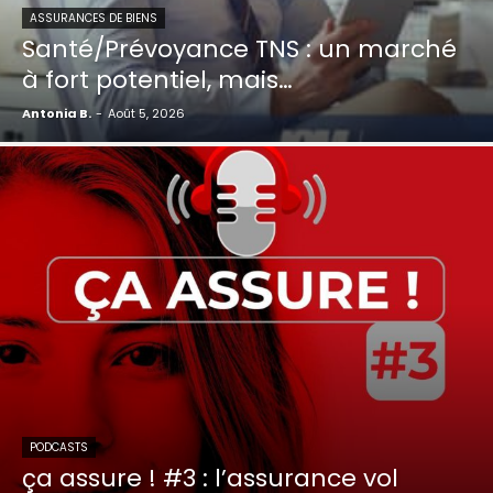
ASSURANCES DE BIENS
Santé/Prévoyance TNS : un marché
à fort potentiel, mais…
Antonia B.
-
Août 5, 2026
PODCASTS
ça assure ! #3 : l’assurance vol