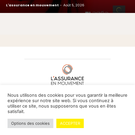
L'assurance en mouvement
-
Août 5, 2026
À PROPOS DE NOUS
•
CONTACT
Nous utilisons des cookies pour vous garantir la meilleure
expérience sur notre site web. Si vous continuez à
utiliser ce site, nous supposerons que vous en êtes
satisfait.
© L'assurance en mouvement -
By Vovoxx Média
Options des cookies
ACCEPTER
Mentions légales
Contributeurs