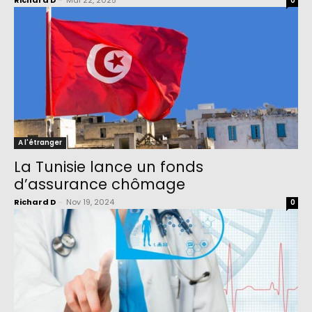
Richard D
-
Mai 22, 2025
0
A l'étranger
La Tunisie lance un fonds
d’assurance chômage
Richard D
-
Nov 19, 2024
0