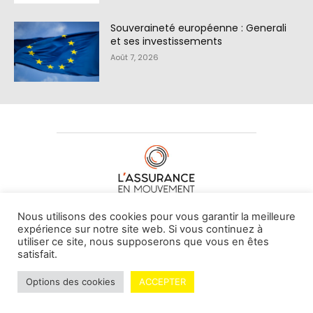
Souveraineté européenne : Generali
et ses investissements
Août 7, 2026
À PROPOS DE NOUS
•
CONTACT
Nous utilisons des cookies pour vous garantir la meilleure
expérience sur notre site web. Si vous continuez à
utiliser ce site, nous supposerons que vous en êtes
satisfait.
© L'assurance en mouvement -
By Vovoxx Média
Options des cookies
ACCEPTER
Mentions légales
Contributeurs