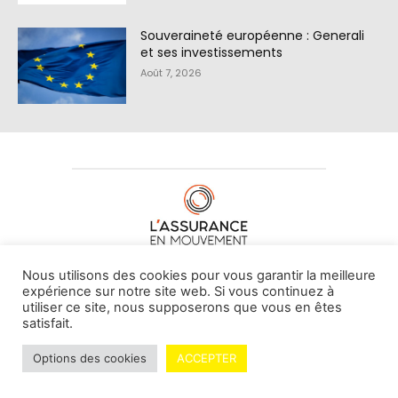
Souveraineté européenne : Generali
et ses investissements
Août 7, 2026
À PROPOS DE NOUS
•
CONTACT
Nous utilisons des cookies pour vous garantir la meilleure
expérience sur notre site web. Si vous continuez à
utiliser ce site, nous supposerons que vous en êtes
satisfait.
© L'assurance en mouvement -
By Vovoxx Média
Options des cookies
ACCEPTER
Mentions légales
Contributeurs