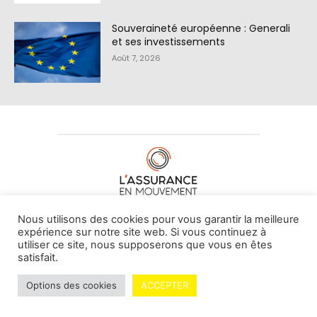
Souveraineté européenne : Generali
et ses investissements
Août 7, 2026
À PROPOS DE NOUS
•
CONTACT
Nous utilisons des cookies pour vous garantir la meilleure
expérience sur notre site web. Si vous continuez à
utiliser ce site, nous supposerons que vous en êtes
satisfait.
© L'assurance en mouvement -
By Vovoxx Média
Options des cookies
ACCEPTER
Mentions légales
Contributeurs