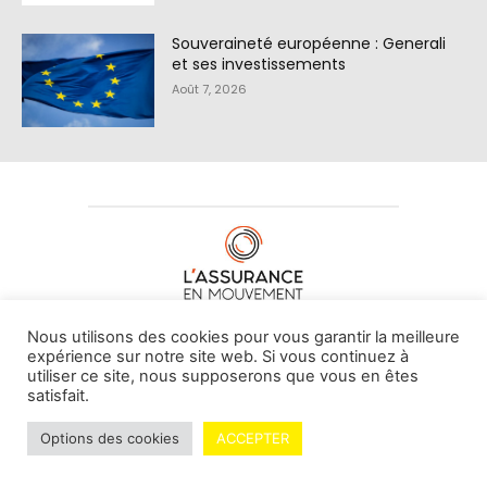
Souveraineté européenne : Generali
et ses investissements
Août 7, 2026
À PROPOS DE NOUS
•
CONTACT
Nous utilisons des cookies pour vous garantir la meilleure
expérience sur notre site web. Si vous continuez à
utiliser ce site, nous supposerons que vous en êtes
satisfait.
© L'assurance en mouvement -
By Vovoxx Média
Options des cookies
ACCEPTER
Mentions légales
Contributeurs