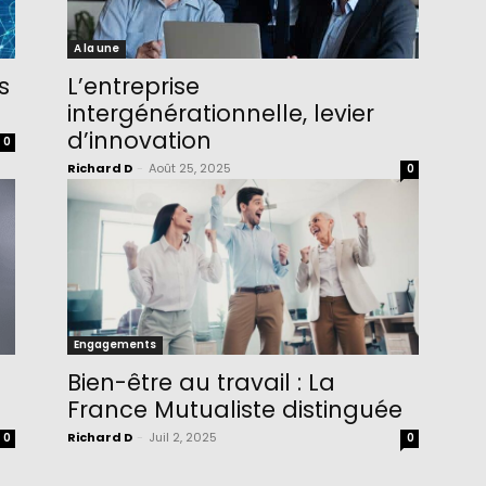
A la une
s
L’entreprise
intergénérationnelle, levier
d’innovation
0
Richard D
-
Août 25, 2025
0
Engagements
Bien-être au travail : La
France Mutualiste distinguée
Richard D
-
Juil 2, 2025
0
0