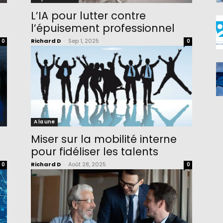
L’IA pour lutter contre
l’épuisement professionnel
Richard D
-
Sep 1, 2025
0
0
A la une
Miser sur la mobilité interne
pour fidéliser les talents
Richard D
-
Août 28, 2025
0
0