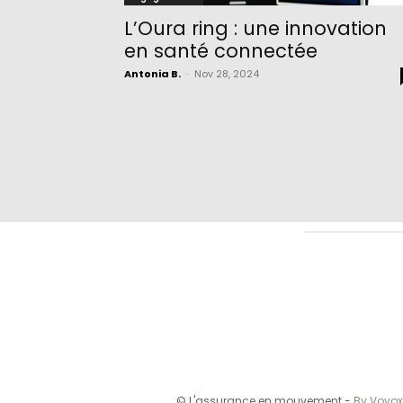
L’Oura ring : une innovation
en santé connectée
Antonia B.
-
Nov 28, 2024
© L'assurance en mouvement -
By Vovox