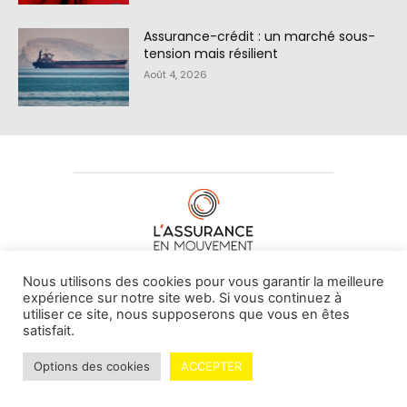
Assurance-crédit : un marché sous-
tension mais résilient
Août 4, 2026
À PROPOS DE NOUS
•
CONTACT
Nous utilisons des cookies pour vous garantir la meilleure
expérience sur notre site web. Si vous continuez à
utiliser ce site, nous supposerons que vous en êtes
satisfait.
© L'assurance en mouvement -
By Vovoxx Média
Options des cookies
ACCEPTER
Mentions légales
Contributeurs