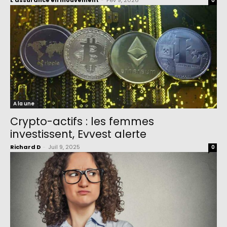
L'assurance en mouvement
-
Fév 9, 2026
0
A la une
Crypto-actifs : les femmes
investissent, Evvest alerte
Richard D
-
Juil 9, 2025
0