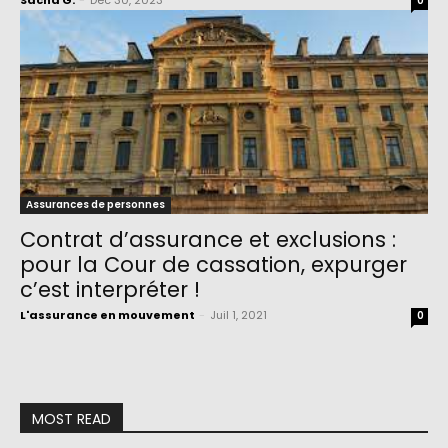
Sacha G.
-
Déc 30, 2023
0
Assurances de personnes
Contrat d’assurance et exclusions :
pour la Cour de cassation, expurger
c’est interpréter !
L'assurance en mouvement
-
Juil 1, 2021
0
MOST READ