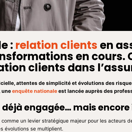
e :
relation clients
en as
ansformations en cours.
ation clients dans l’ass
icielle, attentes de simplicité et évolutions des risqu
, une
enquête nationale
est lancée auprès des profes
 déjà engagée… mais encore 
ui comme un levier stratégique majeur pour les acteurs d
s évolutions se multiplient.