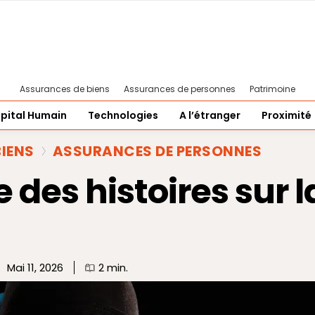
Assurances de biens
Assurances de personnes
Patrimoine
pital Humain
Technologies
A l’étranger
Proximité
IENS
ASSURANCES DE PERSONNES
 des histoires sur l
Mai 11, 2026
2
min.